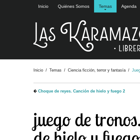
Inicio
Quiénes Somos
Temas
Agenda
Inicio
Temas
Ciencia ficción, terror y fantasía
Jueg
Choque de reyes. Canción de hielo y fuego 2
juego de tronos
de hielo y fuego