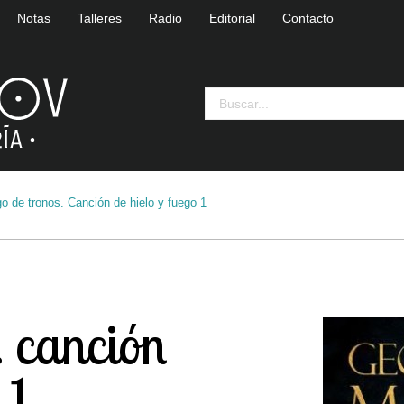
Notas
Talleres
Radio
Editorial
Contacto
o de tronos. Canción de hielo y fuego 1
. canción
 1