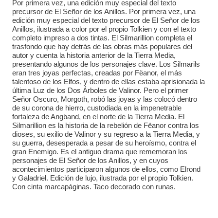
Por primera vez, una edición muy especial del texto
precursor de El Señor de los Anillos. Por primera vez, una
edición muy especial del texto precursor de El Señor de los
Anillos, ilustrada a color por el propio Tolkien y con el texto
completo impreso a dos tintas. El Silmarillion completa el
trasfondo que hay detrás de las obras más populares del
autor y cuenta la historia anterior de la Tierra Media,
presentando algunos de los personajes clave. Los Silmarils
eran tres joyas perfectas, creadas por Fëanor, el más
talentoso de los Elfos, y dentro de ellas estaba aprisionada la
última Luz de los Dos Árboles de Valinor. Pero el primer
Señor Oscuro, Morgoth, robó las joyas y las colocó dentro
de su corona de hierro, custodiada en la impenetrable
fortaleza de Angband, en el norte de la Tierra Media. El
Silmarillion es la historia de la rebelión de Fëanor contra los
dioses, su exilio de Valinor y su regreso a la Tierra Media, y
su guerra, desesperada a pesar de su heroísmo, contra el
gran Enemigo. Es el antiguo drama que rememoran los
personajes de El Señor de los Anillos, y en cuyos
acontecimientos participaron algunos de ellos, como Elrond
y Galadriel. Edición de lujo, ilustrada por el propio Tolkien.
Con cinta marcapáginas. Taco decorado con runas.