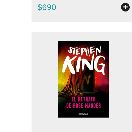
+
$690