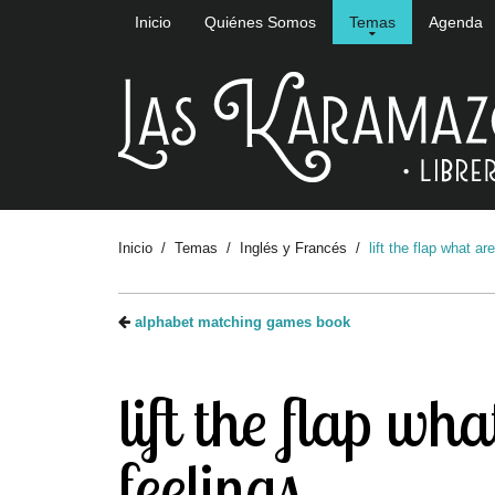
Inicio
Quiénes Somos
Temas
Agenda
Inicio
Temas
Inglés y Francés
lift the flap what ar
alphabet matching games book
lift the flap wha
feelings