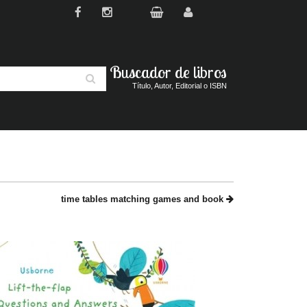
Buscador de libros
Buscar
Título, Autor, Editorial o ISBN
time tables matching games and book