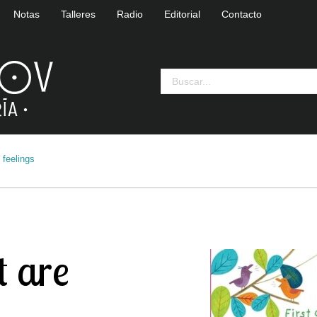
Notas
Talleres
Radio
Editorial
Contacto
e feelings
t are