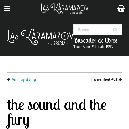
Buscar
Buscador de libros
Título, Autor, Editorial o ISBN
Fahrenheit 451
As I lay dying
the sound and the
fury