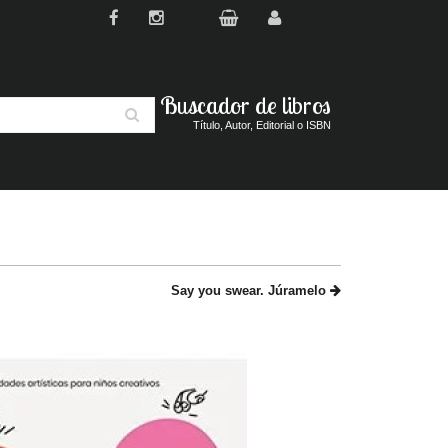
Buscador de libros
Buscar
Título, Autor, Editorial o ISBN
Say you swear. Júramelo