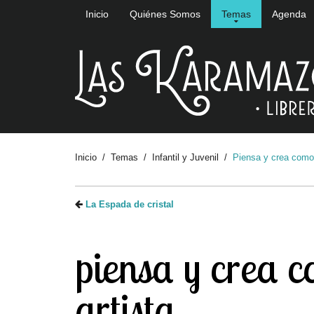
Inicio
Quiénes Somos
Temas
Agenda
Inicio
Temas
Infantil y Juvenil
Piensa y crea como 
La Espada de cristal
piensa y crea 
artista