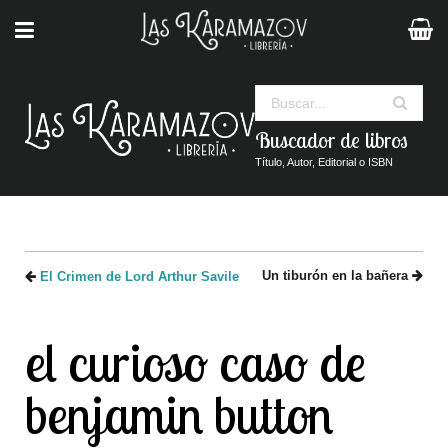
Buscar
Buscador de libros
Título, Autor, Editorial o ISBN
Un tiburón en la bañera
El Crimen de Lord Arthur Savile
el curioso caso de
benjamin button