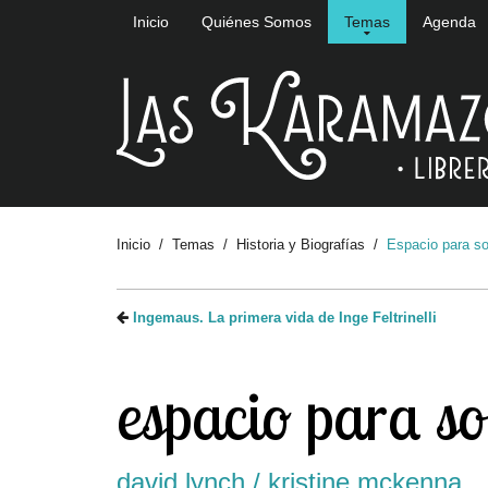
Inicio
Quiénes Somos
Temas
Agenda
Inicio
Temas
Historia y Biografías
Espacio para s
Ingemaus. La primera vida de Inge Feltrinelli
espacio para s
david lynch / kristine mckenna