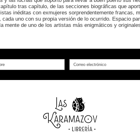
as y las luchas que soportó para llevar a buen puerto sus he
 capítulo tras capítulo, de las secciones biográficas que apo
stas inéditas con exmujeres sorprendentemente francas, mie
, cada uno con su propia versión de lo ocurrido. Espacio par
la mente de uno de los artistas más enigmáticos y originale