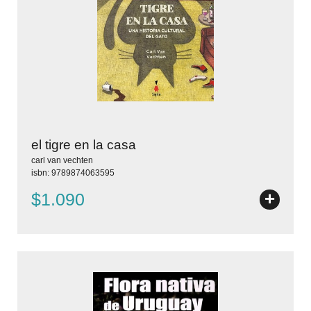
el tigre en la casa
carl van vechten
isbn: 9789874063595
+
$1.090