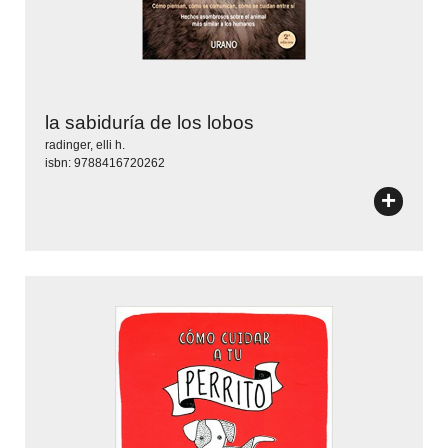
la sabiduría de los lobos
radinger, elli h.
isbn: 9788416720262
+