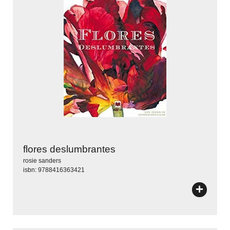
flores deslumbrantes
rosie sanders
isbn: 9788416363421
+