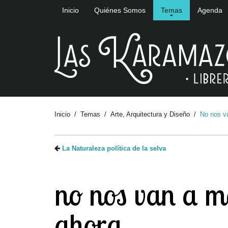
Inicio
Quiénes Somos
Temas
Agenda
Inicio
Temas
Arte, Arquitectura y Diseño
No nos v
La Naturaleza política de la selva
no nos van a m
ahora