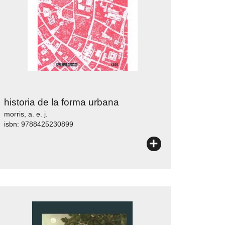
historia de la forma urbana
morris, a. e. j.
isbn: 9788425230899
+