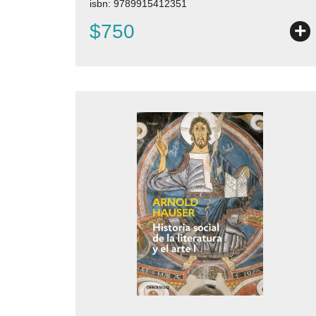
isbn: 9789915412351
+
$750