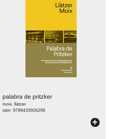
palabra de pritzker
moix, llàtzer
isbn: 9788433926296
+