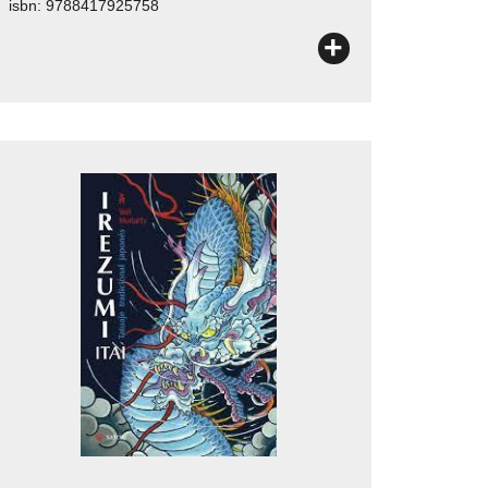
isbn: 9788417925758
+