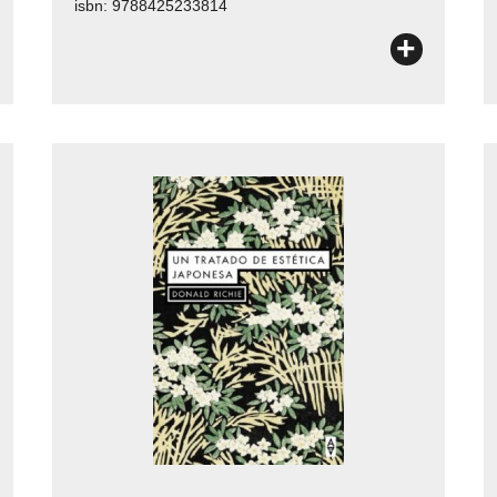
isbn: 9788425233814
+